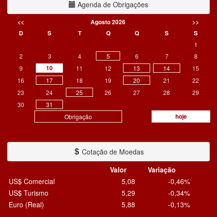
Agenda de Obrigações
<<
Agosto 2026
>>
D
S
T
Q
Q
S
S
1
2
3
4
5
6
7
8
10
9
11
12
13
14
15
16
17
18
19
20
21
22
23
24
25
26
27
28
29
30
31
hoje
Obrigação
Cotação de Moedas
Valor
Variação
US$ Comercial
5,08
-0,46%
US$ Turismo
5,29
-0,34%
Euro (Real)
5,88
-0,13%