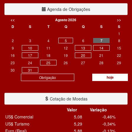
Agenda de Obrigações
<<
Agosto 2026
>>
D
S
T
Q
Q
S
S
1
7
2
3
4
5
6
8
9
10
11
12
13
14
15
16
17
18
19
20
21
22
23
24
25
26
27
28
29
30
31
hoje
Obrigação
Cotação de Moedas
Valor
Variação
US$ Comercial
5,08
-0,46%
US$ Turismo
5,29
-0,34%
Euro (Real)
5,88
-0,13%