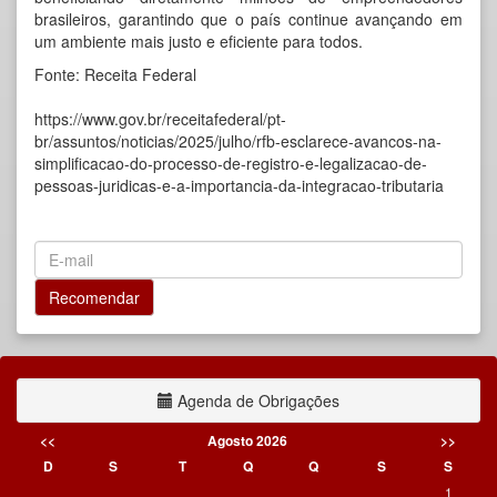
brasileiros, garantindo que o país continue avançando em
um ambiente mais justo e eficiente para todos.
Fonte: Receita Federal
https://www.gov.br/receitafederal/pt-
br/assuntos/noticias/2025/julho/rfb-esclarece-avancos-na-
simplificacao-do-processo-de-registro-e-legalizacao-de-
pessoas-juridicas-e-a-importancia-da-integracao-tributaria
Agenda de Obrigações
<<
Agosto 2026
>>
D
S
T
Q
Q
S
S
1