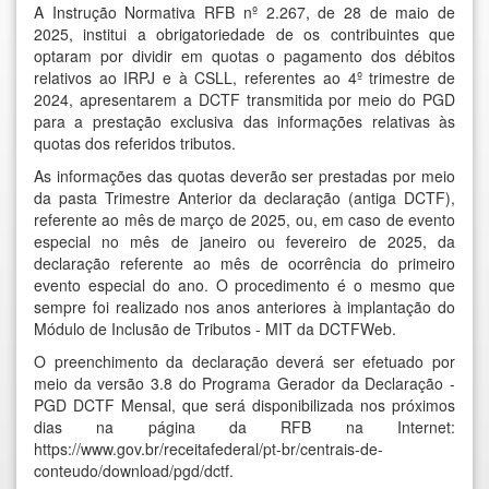
A
Instrução Normativa RFB nº 2.267, de 28 de maio de
2025
, institui a obrigatoriedade de os contribuintes que
optaram por dividir em quotas o pagamento dos débitos
relativos ao IRPJ e à CSLL, referentes ao 4º trimestre de
2024, apresentarem a DCTF transmitida por meio do PGD
para a prestação exclusiva das informações relativas às
quotas dos referidos tributos.
As informações das quotas deverão ser prestadas por meio
da pasta Trimestre Anterior da declaração (antiga DCTF),
referente ao mês de março de 2025, ou, em caso de evento
especial no mês de janeiro ou fevereiro de 2025, da
declaração referente ao mês de ocorrência do primeiro
evento especial do ano. O procedimento é o mesmo que
sempre foi realizado nos anos anteriores à implantação do
Módulo de Inclusão de Tributos - MIT da DCTFWeb.
O preenchimento da declaração deverá ser efetuado por
meio da versão 3.8 do Programa Gerador da Declaração -
PGD DCTF Mensal, que será disponibilizada nos próximos
dias na página da RFB na Internet:
https://www.gov.br/receitafederal/pt-br/centrais-de-
conteudo/download/pgd/dctf.