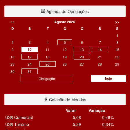
Agenda de Obrigações
<<
Agosto 2026
>>
D
S
T
Q
Q
S
S
1
2
3
4
5
6
7
8
10
9
11
12
13
14
15
16
17
18
19
20
21
22
23
24
25
26
27
28
29
30
31
hoje
Obrigação
Cotação de Moedas
Valor
Variação
US$ Comercial
5,08
-0,46%
US$ Turismo
5,29
-0,34%