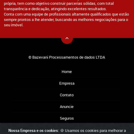
própria, tem como objetivo construir parcerias sólidas, com total
transparência e dedicação, atingindo excelentes resultados.
Conta com uma equipe de profissionais altamente qualificados que estão
sempre prontos a lhe atender, buscando as melhores negociações para o
seu imóvel.
© Bazevani Processamentos de dados LTDA
Home
Empresa
Contato
Anuncie
Seguros
Nossa Empresa e os cookies:
🍪 Usamos os cookies para melhorar a
Reservamo-nos o direito de qualquer erro de digitação, assim como