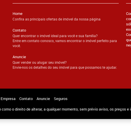
Home
Co
co
Confira as principais ofertas de imóvel da nossa página
só
ex
Contato
Co
Quer encontrar o imóvel ideal para você e sua família?
qu
Entre em contato conosco, vamos encontrar o imóvel perfeito para
ne
você.
Anuncie
Quer vender ou alugar seu imóvel?
Envie-nos os detalhes do seu imóvel para que possamos te ajudar.
Empresa
Contato
Anuncie
Seguros
m como o direito de alterar, a qualquer momento, sem prévio aviso, os preços e