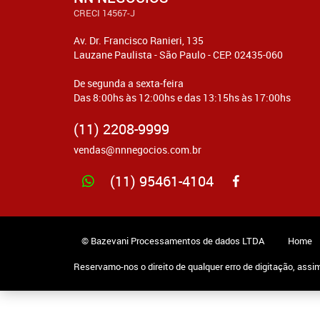
CRECI 14567-J
Av. Dr. Francisco Ranieri, 135
Lauzane Paulista - São Paulo - CEP: 02435-060
De segunda a sexta-feira
Das 8:00hs às 12:00hs e das 13:15hs às 17:00hs
(11) 2208-9999
vendas@nnnegocios.com.br
(11) 95461-4104
© Bazevani Processamentos de dados LTDA
Home
Reservamo-nos o direito de qualquer erro de digitação, assi