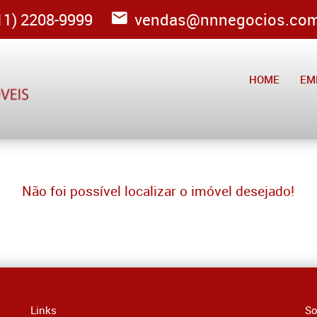
1) 2208-9999
vendas@nnnegocios.com
HOME
EM
Não foi possível localizar o imóvel desejado!
Links
So