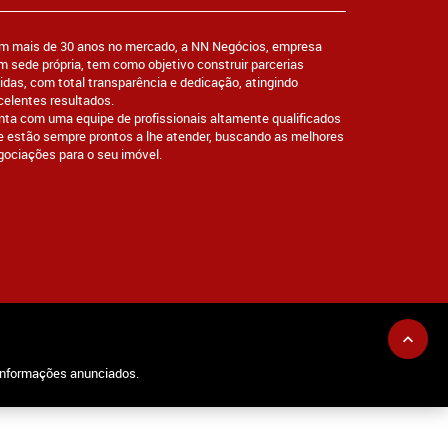
m mais de 30 anos no mercado, a NN Negócios, empresa
m sede própria, tem como objetivo construir parcerias
lidas, com total transparência e dedicação, atingindo
celentes resultados.
nta com uma equipe de profissionais altamente qualificados
e estão sempre prontos a lhe atender, buscando as melhores
gociações para o seu imóvel.
 informações anunciados.